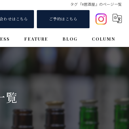
タグ『#居酒屋』のページ一覧
合わせはこちら
ご予約はこちら
ESS
FEATURE
BLOG
COLUMN
ディナー
小料理
和食
一覧
日本酒
おしゃれ