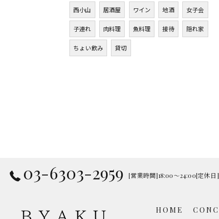
西小山
居酒屋
ワイン
地酒
女子会
子連れ
肉料理
魚料理
接待
隠れ家
ちょい飲み
貸切
03-6303-2959
[営業時間]18:00～24:00[定
HOME
CONC