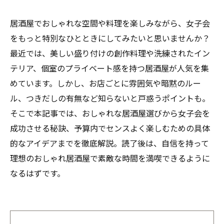
居酒屋でおしゃれな空間や料理を楽しみながら、女子会
をもっと特別なひとときにしてみたいと思いませんか？
最近では、美しい盛り付けの創作料理や洗練されたイン
テリア、個室のプライベート感を持つ居酒屋が人気を集
めています。しかし、お店ごとに雰囲気や暗黙のルー
ル、つきだしの有無など知らないと戸惑うポイントも。
そこで本記事では、おしゃれな居酒屋選びから女子会を
成功させる秘訣、予算内でセンスよく楽しむための具体
的なアイデアまでを徹底解説。読了後は、自信を持って
理想のおしゃれ居酒屋で素敵な時間を満喫できるように
なるはずです。