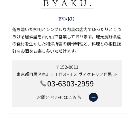
BYAKU.
落ち着いた照明とシンプルな内装の店内でゆったりとくつ
ろげる居酒屋を西小山で営業しております。地元長野県産
の食材を生かした和洋折衷の創作料理と、料理との相性抜
群なお酒をお楽しみいただけます。
〒152-0011
東京都目黒区原町１丁目３−１３ ヴィクトリア目黒 1F
03-6303-2959
お問い合わせはこちら