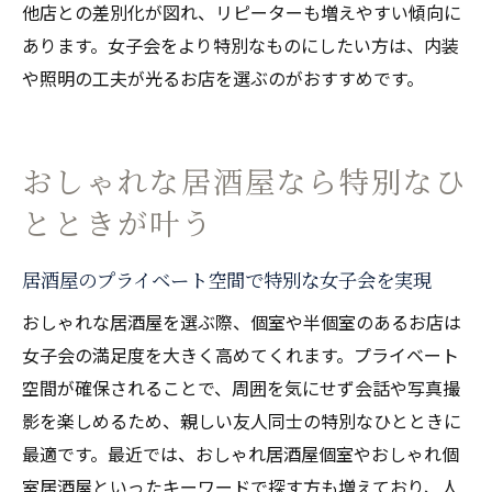
他店との差別化が図れ、リピーターも増えやすい傾向に
あります。女子会をより特別なものにしたい方は、内装
や照明の工夫が光るお店を選ぶのがおすすめです。
おしゃれな居酒屋なら特別なひ
とときが叶う
居酒屋のプライベート空間で特別な女子会を実現
おしゃれな居酒屋を選ぶ際、個室や半個室のあるお店は
女子会の満足度を大きく高めてくれます。プライベート
空間が確保されることで、周囲を気にせず会話や写真撮
影を楽しめるため、親しい友人同士の特別なひとときに
最適です。最近では、おしゃれ居酒屋個室やおしゃれ個
室居酒屋といったキーワードで探す方も増えており、人