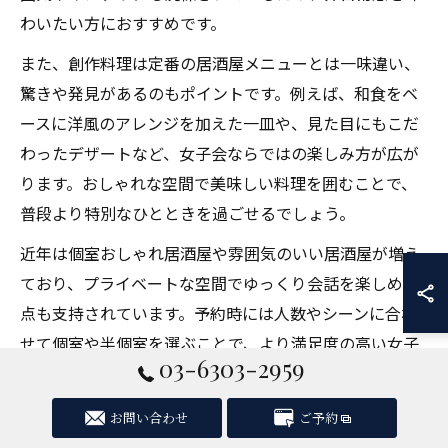
わいたい方におすすめです。
また、創作料理は定番の居酒屋メニューとは一味違い、
驚きや発見があるのもポイントです。例えば、和食をベ
ースに洋風のアレンジを加えた一皿や、見た目にもこだ
わったデザートなど、女子会ならではの楽しみ方が広が
ります。おしゃれな空間で美味しい料理を囲むことで、
普段より特別なひとときを過ごせるでしょう。
近年は個室おしゃれ居酒屋や雰囲気のいい居酒屋が増え
ており、プライベートな空間でゆっくり会話を楽しめる
点も支持されています。予約時には人数やシーンに合わ
せて個室や半個室を選ぶことで、より満足度の高い女子
03-6303-2959
会が叶います。
お問い合わせ
ご予約
居酒屋で味わう美しい盛り付けの創作メニュー