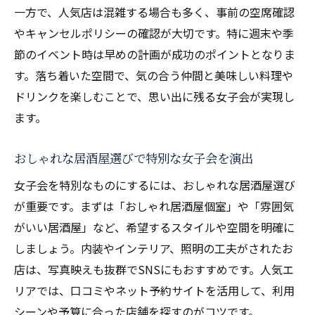
居酒屋選びが叶える思い出深い女子会体験
一方で、人気店は混雑する場合も多く、事前の空席確認
女子会にぴったりなおしゃれ居酒屋の過ご
やキャンセルポリシーの確認が大切です。特に週末や季
し方
節のイベント時は早めの計画が成功のポイントとなりま
居酒屋で叶う特別な時間の過ごし方を紹介
す。落ち着いた空間で、気の合う仲間と美味しい料理や
ドリンクを楽しむことで、思い出に残る女子会が実現し
居酒屋の暗黙ルールを知って楽しく過ごすコツ
ます。
居酒屋で知っておきたい暗黙のルールとは
おしゃれ居酒屋でスマートに楽しむマナー
おしゃれな居酒屋選びで特別な女子会を演出
女子会で失敗しない居酒屋ルールのポイン
女子会を特別なものにするには、おしゃれな居酒屋選び
ト
が重要です。まずは「おしゃれ居酒屋個室」や「雰囲気
初めての居酒屋でも安心なおしゃれ空間活
がいい居酒屋」など、希望するスタイルや空間を明確に
用術
しましょう。内装やインテリア、照明の工夫がされたお
居酒屋で守りたい女子会マナーの基礎知識
店は、写真映えも抜群でSNSにもおすすめです。人気エ
創作料理が光るおしゃれ居酒屋体験のすすめ
リアでは、口コミやネット予約サイトを活用して、利用
おしゃれ居酒屋の創作料理で女子会が華や
シーンや予算に合った店舗を探すのがコツです。