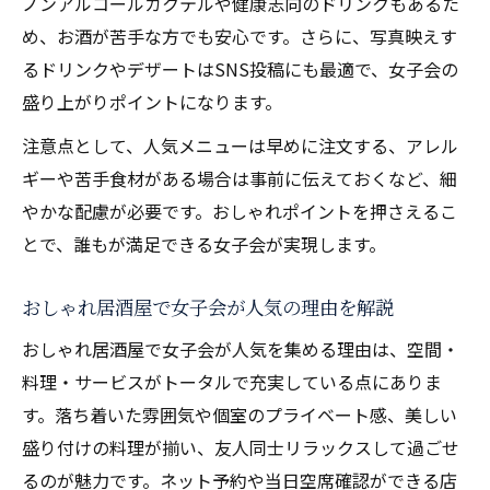
ノンアルコールカクテルや健康志向のドリンクもあるた
め、お酒が苦手な方でも安心です。さらに、写真映えす
るドリンクやデザートはSNS投稿にも最適で、女子会の
盛り上がりポイントになります。
注意点として、人気メニューは早めに注文する、アレル
ギーや苦手食材がある場合は事前に伝えておくなど、細
やかな配慮が必要です。おしゃれポイントを押さえるこ
とで、誰もが満足できる女子会が実現します。
おしゃれ居酒屋で女子会が人気の理由を解説
おしゃれ居酒屋で女子会が人気を集める理由は、空間・
料理・サービスがトータルで充実している点にありま
す。落ち着いた雰囲気や個室のプライベート感、美しい
盛り付けの料理が揃い、友人同士リラックスして過ごせ
るのが魅力です。ネット予約や当日空席確認ができる店