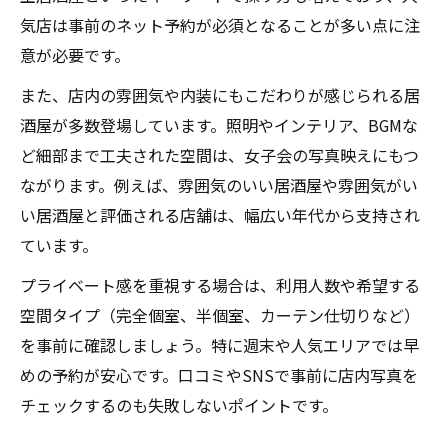
気店は事前のネット予約が必須となることが多い点に注
意が必要です。
また、店内の雰囲気や内装にもこだわりが感じられる居
酒屋が多数登場しています。照明やインテリア、BGMな
ど細部まで工夫された空間は、女子会の写真映えにもつ
ながります。例えば、雰囲気のいい居酒屋や雰囲気がい
い居酒屋と評価される店舗は、幅広い年代から支持され
ています。
プライベート感を重視する場合は、利用人数や希望する
空間タイプ（完全個室、半個室、カーテン仕切りなど）
を事前に確認しましょう。特に週末や人気エリアでは早
めの予約が安心です。口コミやSNSで事前に店内写真を
チェックするのも失敗しないポイントです。