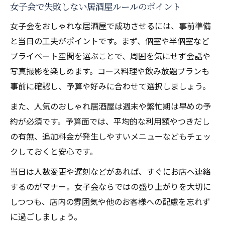
女子会で失敗しない居酒屋ルールのポイント
女子会をおしゃれな居酒屋で成功させるには、事前準備
と当日の工夫がポイントです。まず、個室や半個室など
プライベート空間を選ぶことで、周囲を気にせず会話や
写真撮影を楽しめます。コース料理や飲み放題プランも
事前に確認し、予算や好みに合わせて選択しましょう。
また、人気のおしゃれ居酒屋は週末や繁忙期は早めの予
約が必須です。予算面では、平均的な利用額やつきだし
の有無、追加料金が発生しやすいメニューなどもチェッ
クしておくと安心です。
当日は人数変更や遅刻などがあれば、すぐにお店へ連絡
するのがマナー。女子会ならではの盛り上がりを大切に
しつつも、店内の雰囲気や他のお客様への配慮を忘れず
に過ごしましょう。