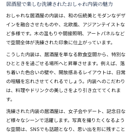
居酒屋で楽しむ洗練されたおしゃれ内装の魅力
おしゃれな居酒屋の内装は、和の伝統美とモダンなデザ
インを融合させたものや、北欧風、アジアンテイストな
ど多様です。木の温もりや間接照明、アートパネルなど
で空間全体が洗練された印象に仕上がっています。
こうした内装は、居酒屋を単なる飲食空間から、特別な
ひとときを過ごせる場所へと昇華させます。例えば、落
ち着いた色合いの壁や、開放感あるレイアウトは、日常
の喧騒を忘れさせてくれるでしょう。内装へのこだわり
は、料理やドリンクの美しさをより引き立ててくれま
す。
洗練された内装の居酒屋は、女子会やデート、記念日な
ど様々なシーンで活躍します。写真を撮りたくなるよう
な空間は、SNSでも話題となり、思い出を形に残すこと