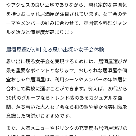
やアクセスの良い立地でありながら、隠れ家的な雰囲気
を持つおしゃれ居酒屋が注目されています。女子会のテ
ーマやメンバーの好みに合わせて、雰囲気や料理ジャン
ルを選ぶと満足度が高まります。
居酒屋選びが叶える思い出深い女子会体験
思い出に残る女子会を実現するためには、居酒屋選びが
最も重要なポイントとなります。おしゃれな居酒屋や個
室おしゃれ居酒屋は、利用シーンやメンバーの年齢層に
合わせて柔軟に選ぶことができます。例えば、20代から
30代のグループならトレンド感のあるカジュアルな空
間、落ち着いた大人女子会なら和の趣や静かな雰囲気を
意識した店舗がおすすめです。
また、人気メニューやドリンクの充実度も居酒屋選びの