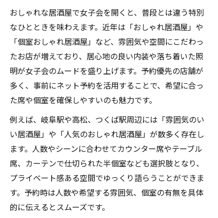
おしゃれな居酒屋で女子会を開くと、普段とは違う特別
おしゃれ居酒屋で話題の空間デザインを体
なひとときを味わえます。近年は「おしゃれ居酒屋」や
験
「個室おしゃれ居酒屋」など、雰囲気や空間にこだわっ
居酒屋選びでセンスが光る雰囲気づくりの
たお店が増えており、居心地の良い内装や落ち着いた照
秘密
明が女子会のムードを盛り上げます。予約優先の店舗が
女子会に最適な居酒屋の空間演出法とは
多く、事前にネット予約を活用することで、希望に合っ
居酒屋で楽しむ洗練されたおしゃれ内装の
た席や個室を確保しやすいのも魅力です。
魅力
例えば、岐阜駅や高松、つくば駅周辺には「雰囲気のい
居酒屋の照明やインテリアで差がつく女子
い居酒屋」や「人気のおしゃれ居酒屋」が数多く存在し
会
ます。人数やシーンに合わせてカウンター席やテーブル
おしゃれな居酒屋なら特別なひとときが叶う
席、カーテンで仕切られた半個室なども選択肢となり、
居酒屋のプライベート空間で特別な女子会
プライベート感ある空間でゆっくり語らうことができま
を実現
す。予約時は人数や希望する雰囲気、個室の有無を具体
おしゃれ居酒屋で非日常を味わうひととき
的に伝えるとスムーズです。