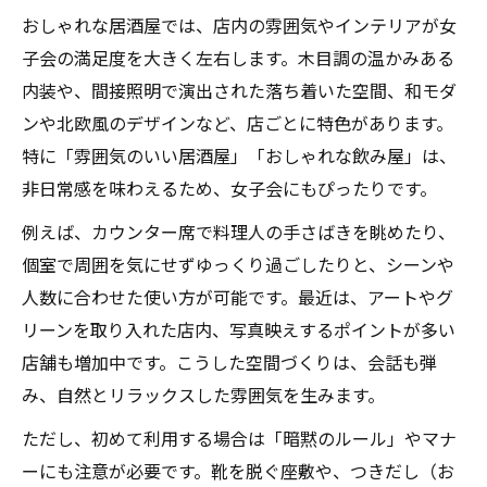
おしゃれな居酒屋では、店内の雰囲気やインテリアが女
女子会に最適なおしゃれ居酒屋個室の選び
子会の満足度を大きく左右します。木目調の温かみある
方
内装や、間接照明で演出された落ち着いた空間、和モダ
おしゃれ居酒屋の個室で楽しい時間を演出
ンや北欧風のデザインなど、店ごとに特色があります。
特に「雰囲気のいい居酒屋」「おしゃれな飲み屋」は、
非日常感を味わえるため、女子会にもぴったりです。
例えば、カウンター席で料理人の手さばきを眺めたり、
個室で周囲を気にせずゆっくり過ごしたりと、シーンや
人数に合わせた使い方が可能です。最近は、アートやグ
リーンを取り入れた店内、写真映えするポイントが多い
店舗も増加中です。こうした空間づくりは、会話も弾
み、自然とリラックスした雰囲気を生みます。
ただし、初めて利用する場合は「暗黙のルール」やマナ
ーにも注意が必要です。靴を脱ぐ座敷や、つきだし（お